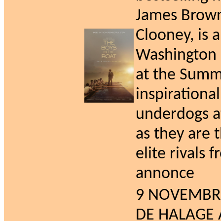
James Brown
Clooney, is 
Washington 
at the Summe
inspirational
underdogs at
as they are 
elite rivals
annonce
9 NOVEMBRE
DE HALAGE A