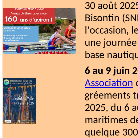
30 août 2025
Bisontin (SN
l'occasion, 
une journée 
base nautiqu
6 au 9 juin 
Association
œ
gréements tr
2025, du 6 au
maritimes d
quelque 300