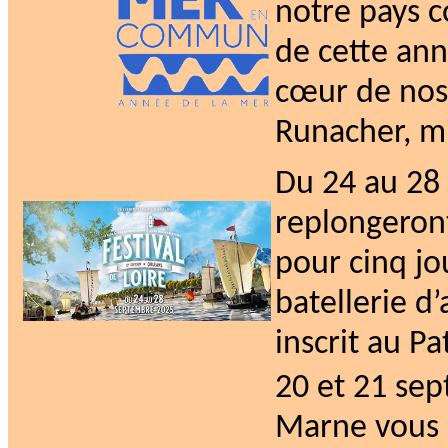
notre pays c
de cette ann
cœur de nos 
Runacher, mi
Du 24 au 28
replongeront
pour cinq jo
batellerie d
inscrit au P
20 et 21 se
Marne vous a