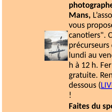
photographes
Mans,
L’ass
vous propos
canotiers". 
précurseurs 
lundi au ven
h à 12 h. Fer
gratuite. Re
dessous (
LI
!
Faites du sp