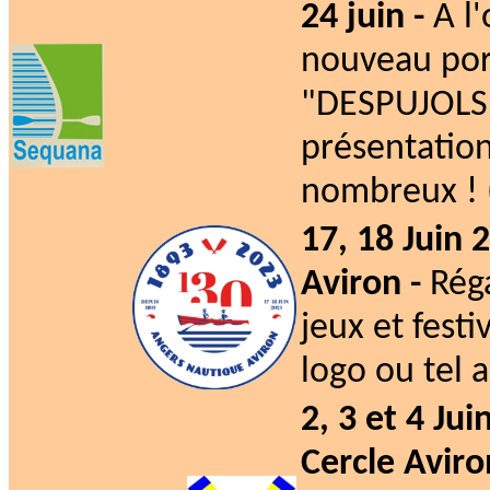
24 juin -
A l
nouveau por
"DESPUJOLS 
présentation
nombreux ! (
17, 18 Juin 
Aviron -
Rég
jeux et festi
logo ou tel 
2, 3 et 4 Ju
Cercle Avir