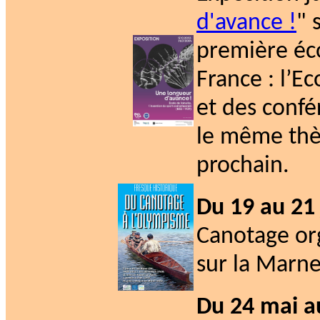
d'avance !
" 
première éco
France : l’E
et des confé
le même thèm
prochain.
Du 19 au 21 
Canotage or
sur la Marne
Du 24 mai au