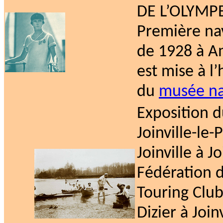
DE L’OLYMPE
Première na
de 1928 à A
est mise à l
du
musée nat
Exposition d
Joinville-le
Joinville à J
Fédération 
Touring Club
Dizier à Join