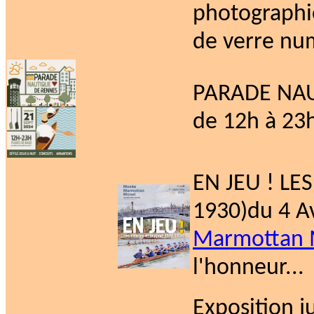
photographie
de verre num
PARADE NAU
de 12h à 23h
EN JEU ! LE
1930)du 4 A
Marmottan 
l'honneur...
Exposition j