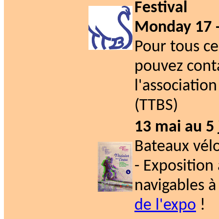
Festival
Monday 17 -
Pour tous c
pouvez cont
l'associatio
(TTBS)
13 mai au 5 j
Bateaux vélo
- Exposition
navigables à
de l'expo
!