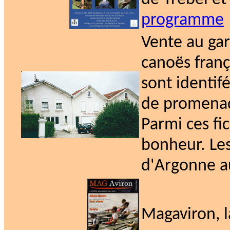
programme
Vente au gar
canoës franç
sont identif
de promenade
Parmi ces fi
bonheur. Le
d'Argonne a
Magaviron,