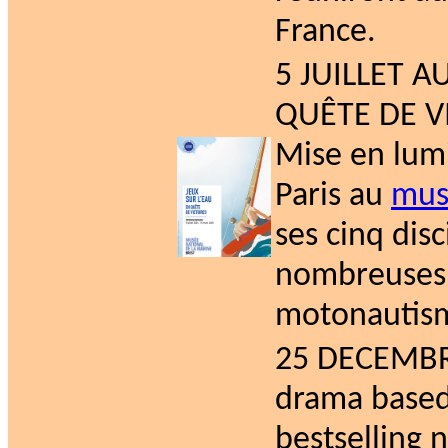
France.
5 JUILLET A
QUÊTE DE V
Mise en lumi
Paris au
mus
ses cinq dis
nombreuses m
motonautism
25 DECEMBRE 
drama based
bestselling 