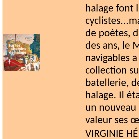
halage font
cyclistes...m
de poètes, d
des ans, le 
navigables 
collection 
batellerie, 
halage. Il é
un nouveau p
valeur ses œ
VIRGINIE H