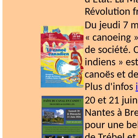
Révolution f
Du jeudi 7 
« canoeing 
de société. 
indiens » es
canoës et d
Plus d'infos
20 et 21 jui
Nantes à Bre
pour une bel
de Trébel et