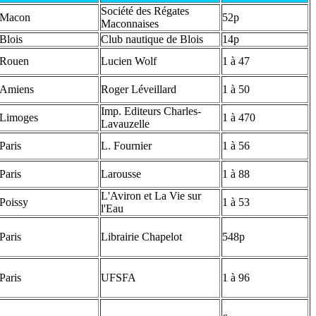
Société des Régates
Macon
52p
Maconnaises
Blois
Club nautique de Blois
14p
Rouen
Lucien Wolf
1 à 47
Amiens
Roger Léveillard
1 à 50
Imp. Editeurs Charles-
Limoges
1 à 470
Lavauzelle
Paris
L. Fournier
1 à 56
Paris
Larousse
1 à 88
L'Aviron et La Vie sur
Poissy
1 à 53
l'Eau
Paris
Librairie Chapelot
548p
Paris
UFSFA
1 à 96