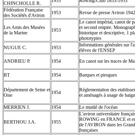
1953
Rowing-Club 1853-1953
CHINCHOLLE R.
Fédération Française
1953
Revue de presse Aviron 194
des Sociétés d'Aviron
Le canot impérial, canot de p
Les Amis des Musées
et second empire. Monograph
1953
de la Marine
historique et descriptive, 1 pl
phototypies
Informations générales sur l'
NUGUE C.
1953
élèves de l'ENSEP
ANDRIEU P.
1954
En canot sur les traces de Ma
BT
1954
Barques et pirogues
Département de Seine et
Réglementation des etablisse
1954
Oise
et aménagés à usage de baign
MERRIEN J.
1954
Le mutilé de l'océan
L'aviron universitaire françai
ROWING en FRANCE et en par
BERTHOU J.A.
1955
de l'AVIRON dans les Grandes
françaises