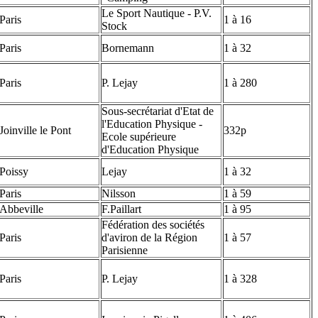
Le Sport Nautique - P.V.
Paris
1 à 16
Stock
Paris
Bornemann
1 à 32
Paris
P. Lejay
1 à 280
Sous-secrétariat d'Etat de
l'Education Physique -
Joinville le Pont
332p
Ecole supérieure
d'Education Physique
Poissy
Lejay
1 à 32
Paris
Nilsson
1 à 59
Abbeville
F.Paillart
1 à 95
Fédération des sociétés
Paris
d'aviron de la Région
1 à 57
Parisienne
Paris
P. Lejay
1 à 328