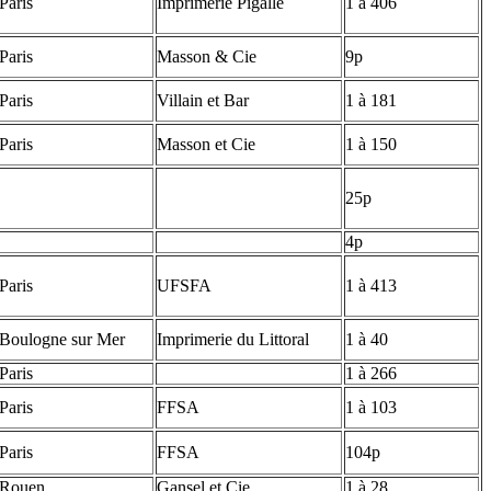
Paris
Imprimerie Pigalle
1 à 406
Paris
Masson & Cie
9p
Paris
Villain et Bar
1 à 181
Paris
Masson et Cie
1 à 150
25p
4p
Paris
UFSFA
1 à 413
Boulogne sur Mer
Imprimerie du Littoral
1 à 40
Paris
1 à 266
Paris
FFSA
1 à 103
Paris
FFSA
104p
Rouen
Gansel et Cie
1 à 28