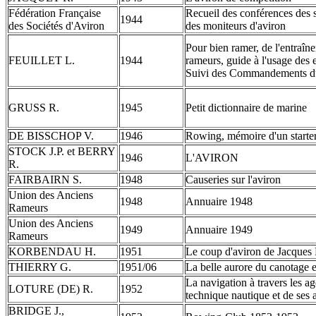
Fédération Française
Recueil des conférences des 
1944
des Sociétés d'Aviron
des moniteurs d'aviron
Pour bien ramer, de l'entraîn
FEUILLET L.
1944
rameurs, guide à l'usage des 
Suivi des Commandements du
GRUSS R.
1945
Petit dictionnaire de marine
DE BISSCHOP V.
1946
Rowing, mémoire d'un start
STOCK J.P. et BERRY
1946
L'AVIRON
R.
FAIRBAIRN S.
1948
Causeries sur l'aviron
Union des Anciens
1948
Annuaire 1948
Rameurs
Union des Anciens
1949
Annuaire 1949
Rameurs
KORBENDAU H.
1951
Le coup d'aviron de Jacqu
THIERRY G.
1951/06
La belle aurore du canotage 
La navigation à travers les ag
LOTURE (DE) R.
1952
technique nautique et de ses 
BRIDGE J.,