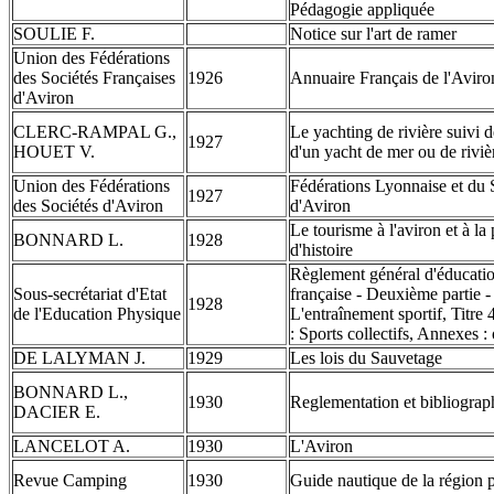
Pédagogie appliquée
SOULIE F.
Notice sur l'art de ramer
Union des Fédérations
des Sociétés Françaises
1926
Annuaire Français de l'Aviro
d'Aviron
CLERC-RAMPAL G.,
Le yachting de rivière suivi
1927
HOUET V.
d'un yacht de mer ou de riviè
Union des Fédérations
Fédérations Lyonnaise et du 
1927
des Sociétés d'Aviron
d'Aviron
Le tourisme à l'aviron et à l
BONNARD L.
1928
d'histoire
Règlement général d'éducati
Sous-secrétariat d'Etat
française - Deuxième partie -
1928
de l'Education Physique
L'entraînement sportif, Titre 4
: Sports collectifs, Annexes :
DE LALYMAN J.
1929
Les lois du Sauvetage
BONNARD L.,
1930
Reglementation et bibliograph
DACIER E.
LANCELOT A.
1930
L'Aviron
Revue Camping
1930
Guide nautique de la région 