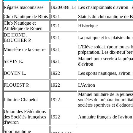
Régates maconnaises
1920/08/8-13
Les championnats d'aviron - 
Club Nautique de Blois
1921
Statuts du club nautique de B
Club Nautique et
1921
Historique
Athlétique de Rouen
DE HOND,
1921
La pratique et les plaisirs du
BOUCHER P.
L'Elève soldat. (pour toutes l
Ministère de la Guerre
1921
préparation. Les dix-neuf bre
Manuel pour servir à la prépar
SEVIN E.
1921
d'aviron
DOYEN L.
1922
Les sports nautiques, aviron,
FLOUEST P.
1922
L'Aviron
Manuel militaire de la jeuness
Librairie Chapelot
1922
sociétés de préparation milita
sociétés sportives et d'educa
Union des Fédérations
des Sociétés françaises
1922
Annuaire français de l'aviron
d'aviron
Sport nautique