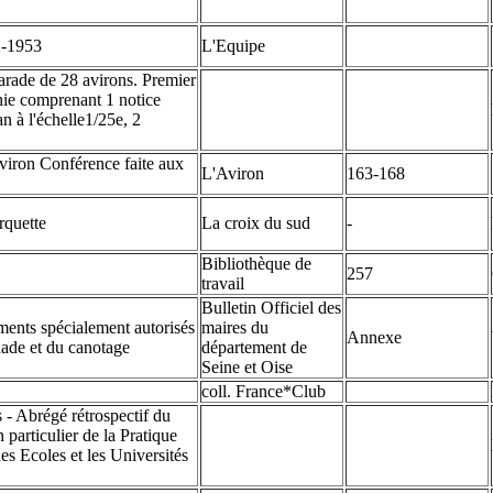
2-1953
L'Equipe
arade de 28 avirons. Premier
ie comprenant 1 notice
an à l'échelle1/25e, 2
aviron Conférence faite aux
L'Aviron
163-168
rquette
La croix du sud
-
Bibliothèque de
257
travail
Bulletin Officiel des
ments spécialement autorisés
maires du
Annexe
ade et du canotage
département de
Seine et Oise
coll. France*Club
s - Abrégé rétrospectif du
ticulier de la Pratique
 Ecoles et les Universités