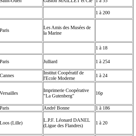
Saint-Ouen
Gaston MAILLET et Cie
1 à 55
1 à 200
Les Amis des Musées de
Paris
la Marine
1 à 18
Paris
Julliard
1 à 254
Institut Coopératif de
Cannes
1 à 24
l'Ecole Moderne
Imprimerie Coopérative
Versailles
16p
"La Gutenberg"
Paris
André Bonne
1 à 186
L.P.F. Léonard DANEL
Loos (Lille)
1 à 20
(Ligue des Flandres)