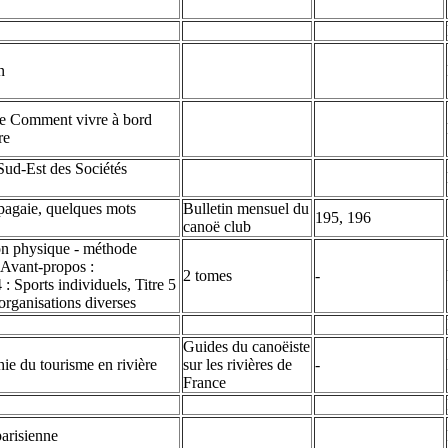
n
 de Comment vivre à bord
re
Sud-Est des Sociétés
a pagaie, quelques mots
Bulletin mensuel du
195, 196
canoë club
on physique - méthode
 Avant-propos :
2 tomes
-
 : Sports individuels, Titre 5
 organisations diverses
Guides du canoëiste
ie du tourisme en rivière
sur les rivières de
-
France
parisienne