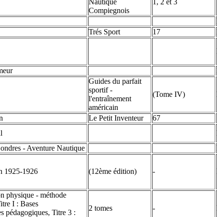
Nautique
1, 2 et 3
Compiegnois
Trés Sport
17
ameur
Guides du parfait
sportif -
(Tome IV)
l'entraînement
américain
n
Le Petit Inventeur
67
l
Londres - Aventure Nautique
on 1925-1926
(12ème édition)
-
on physique - méthode
itre I : Bases
2 tomes
-
es pédagogiques, Titre 3 :