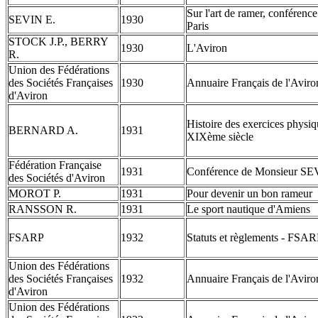
Sur l'art de ramer, conférence
SEVIN E.
1930
Paris
STOCK J.P., BERRY
1930
L'Aviron
R.
Union des Fédérations
des Sociétés Françaises
1930
Annuaire Français de l'Aviro
d'Aviron
Histoire des exercices physiqu
BERNARD A.
1931
XIXème siècle
Fédération Française
1931
Conférence de Monsieur S
des Sociétés d'Aviron
MOROT P.
1931
Pour devenir un bon rameur
RANSSON R.
1931
Le sport nautique d'Amiens
FSARP
1932
Statuts et règlements - FSA
Union des Fédérations
des Sociétés Françaises
1932
Annuaire Français de l'Aviro
d'Aviron
Union des Fédérations