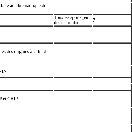
 faite au club nautique de
Tous les sports par
7
des champions
n
es des origines à la fin du
EVIN
RP et CRIP
n