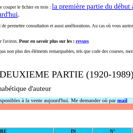
la première partie du début
e couper le fichier en trois :
urd'hui
.
t de permettre consultation et aussi améliorations. Au cas où vous aurie
 l'aviron.
Pour en savoir plus sur les :
revues
pas non plus des éléments remarquables, tels que code des courses, menus
DEUXIEME PARTIE (1920-1989
habétique d'auteur
isponibles à la vente aujourd'hui. Me demander où par
mail
TRE
IN
N°