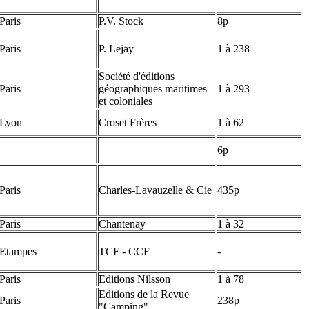
Paris
P.V. Stock
8p
Paris
P. Lejay
1 à 238
Société d'éditions
Paris
géographiques maritimes
1 à 293
et coloniales
Lyon
Croset Frères
1 à 62
6p
Paris
Charles-Lavauzelle & Cie
435p
Paris
Chantenay
1 à 32
Etampes
TCF - CCF
-
Paris
Editions Nilsson
1 à 78
Editions de la Revue
Paris
238p
"Camping"