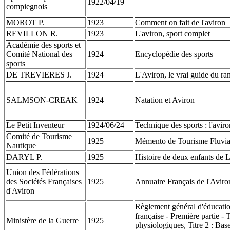
1922/04/19
compiegnois
MOROT P.
1923
Comment on fait de l'aviron
REVILLON R.
1923
L'aviron, sport complet
Académie des sports et
Comité National des
1924
Encyclopédie des sports
sports
DE TREVIERES J.
1924
L'Aviron, le vrai guide du r
SALMSON-CREAK
1924
Natation et Aviron
Le Petit Inventeur
1924/06/24
Technique des sports : l'aviro
Comité de Tourisme
1925
Mémento de Tourisme Fluvia
Nautique
DARYL P.
1925
Histoire de deux enfants de 
Union des Fédérations
des Sociétés Françaises
1925
Annuaire Français de l'Avir
d'Aviron
Règlement général d'éducati
française - Première partie - T
Ministère de la Guerre
1925
physiologiques, Titre 2 : Bas