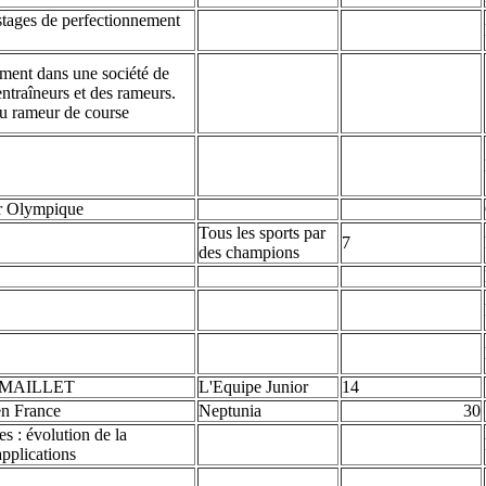
stages de perfectionnement
ement dans une société de
entraîneurs et des rameurs.
 rameur de course
er Olympique
Tous les sports par
7
des champions
es MAILLET
L'Equipe Junior
14
en France
Neptunia
30
es : évolution de la
applications