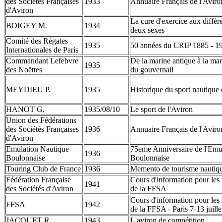
des Sociétés Françaises
1933
Annuaire Français de l'Aviro
d'Aviron
La cure d'exercice aux différe
BOIGEY M.
1934
deux sexes
Comité des Régates
1935
50 années du CRIP 1885 - 1
Internationales de Paris
Commandant Lefebvre
De la marine antique à la ma
1935
des Noëttes
du gouvernail
MEYDIEU P.
1935
Historique du sport nautique
HANOT G.
1935/08/10
Le sport de l'Aviron
Union des Fédérations
des Sociétés Françaises
1936
Annuaire Français de l'Avir
d'Aviron
Emulation Nautique
75eme Anniversaire de l'Emu
1936
Boulonnaise
Boulonnaise
Touring Club de France
1936
Memento de tourisme nautique
Fédération Française
Cours d'information pour les 
1941
des Sociétés d'Aviron
de la FFSA
Cours d'information pour les 
FFSA
1942
de la FFSA - Paris 7-13 juil
JACQUET R.
1943
L'aviron de compétition