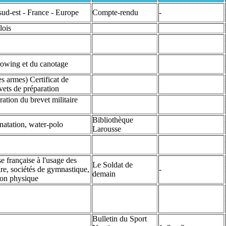
sud-est - France - Europe
Compte-rendu
-
lois
 rowing et du canotage
es armes) Certificat de
vets de préparation
ation du brevet militaire
Bibliothèque
 natation, water-polo
Larousse
e française à l'usage des
Le Soldat de
ire, sociétés de gymnastique,
-
demain
tion physique
Bulletin du Sport